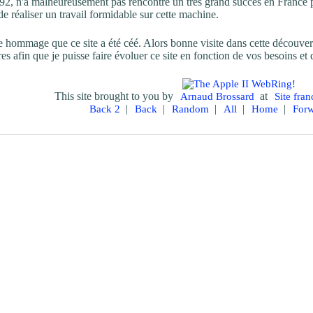
992, n'a malheureusement pas rencontré un très grand succès en France 
 réaliser un travail formidable sur cette machine.
e hommage que ce site a été céé. Alors bonne visite dans cette découvert
 afin que je puisse faire évoluer ce site en fonction de vos besoins et d
This site brought to you by
at
Arnaud Brossard
Site fra
|
|
|
|
|
Back 2
Back
Random
All
Home
For