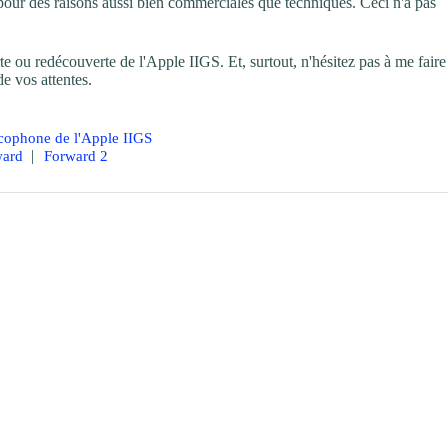
pour des raisons aussi bien commerciales que techniques. Ceci n'a pas
e ou redécouverte de l'Apple IIGS. Et, surtout, n'hésitez pas à me faire
e vos attentes.
ncophone de l'Apple IIGS
|
ward
Forward 2