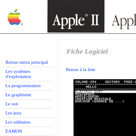
Fiche Logiciel
Retour menu principal
Retour à la liste
Les systèmes
d'exploitation
La programmation
Le graphisme
Le son
Les jeux
Les utilitaires
EAMON