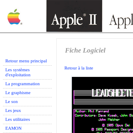
Fiche Logiciel
Retour menu principal
Retour à la liste
Les systèmes
d'exploitation
La programmation
Le graphisme
Le son
Les jeux
Les utilitaires
EAMON