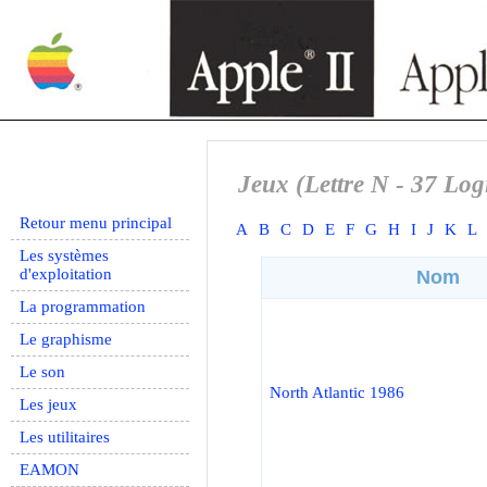
Jeux (Lettre N - 37 Logi
Retour menu principal
A
B
C
D
E
F
G
H
I
J
K
L
Les systèmes
d'exploitation
Nom
La programmation
Le graphisme
Le son
North Atlantic 1986
Les jeux
Les utilitaires
EAMON