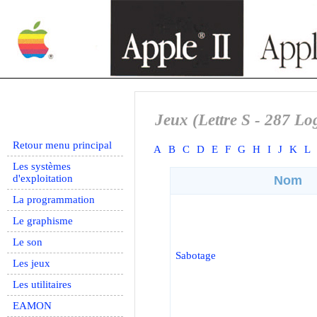
Jeux (Lettre S - 287 Log
Retour menu principal
A
B
C
D
E
F
G
H
I
J
K
L
Les systèmes
d'exploitation
Nom
La programmation
Le graphisme
Le son
Sabotage
Les jeux
Les utilitaires
EAMON